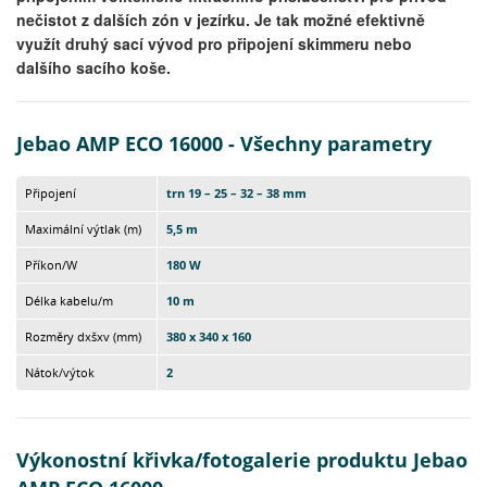
nečistot z dalších zón v jezírku. Je tak možné efektivně
využít druhý sací vývod pro připojení skimmeru nebo
dalšího sacího koše.
Jebao AMP ECO 16000 - Všechny parametry
Připojení
trn 19 – 25 – 32 – 38 mm
Maximální výtlak (m)
5,5 m
Příkon/W
180 W
Délka kabelu/m
10 m
Rozměry dxšxv (mm)
380 x 340 x 160
Nátok/výtok
2
Výkonostní křivka/fotogalerie produktu Jebao