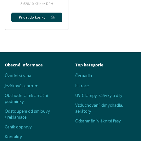
3 628,10 Kč bez DPH
Přidat do košíku
Obecné informace
Top kategorie
Úvodní strana
Čerpadla
Jezírkové centrum
Filtrace
Obchodní a reklamační
UV-C lampy, zářivky a díly
podmínky
Vzduchování, dmychadla,
Odstoupení od smlouvy
aerátory
/ reklamace
Odstranění vláknité řasy
Ceník dopravy
Kontakty