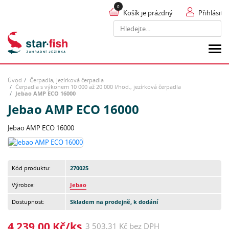
Košík je prázdný
Přihlásit
Hledat
Úvod
Čerpadla, jezírková čerpadla
Čerpadla s výkonem 10 000 až 20 000 l/hod., jezírková čerpadla
Jebao AMP ECO 16000
Jebao AMP ECO 16000
Jebao AMP ECO 16000
Kód produktu:
270025
Výrobce:
Jebao
Dostupnost:
Skladem na prodejně, k dodání
4 239,00 Kč/ks
3 503,31 Kč bez DPH