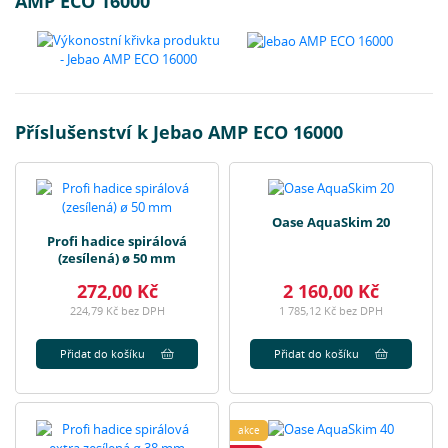
AMP ECO 16000
Příslušenství k Jebao AMP ECO 16000
Oase AquaSkim 20
Profi hadice spirálová
(zesílená) ø 50 mm
272,00 Kč
2 160,00 Kč
224,79 Kč bez DPH
1 785,12 Kč bez DPH
Přidat do košíku
Přidat do košíku
akce