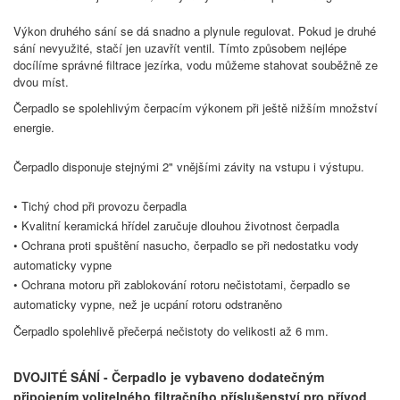
Výkon druhého sání se dá snadno a plynule regulovat. Pokud je druhé
sání nevyužité, stačí jen uzavřít ventil. Tímto způsobem nejlépe
docílíme správné filtrace jezírka, vodu můžeme stahovat souběžně ze
dvou míst.
Čerpadlo se spolehlivým čerpacím výkonem při ještě nižším množství
energie.
Čerpadlo disponuje stejnými 2" vnějšími závity na vstupu i výstupu.
• Tichý chod při provozu čerpadla
• Kvalitní keramická hřídel zaručuje dlouhou životnost čerpadla
• Ochrana proti spuštění nasucho, čerpadlo se při nedostatku vody
automaticky vypne
• Ochrana motoru při zablokování rotoru nečistotami, čerpadlo se
automaticky vypne, než je ucpání rotoru odstraněno
Čerpadlo spolehlivě přečerpá nečistoty do velikosti až 6 mm.
DVOJITÉ SÁNÍ - Čerpadlo je vybaveno dodatečným
připojením volitelného filtračního příslušenství pro přívod