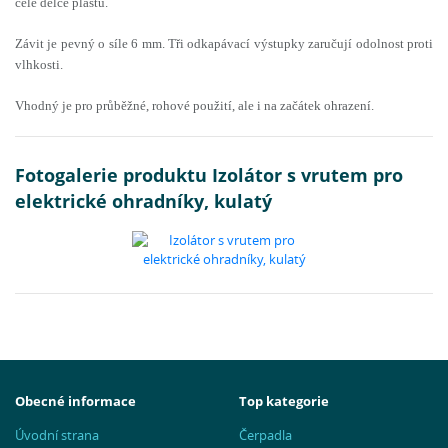
celé délce plastu.
Závit je pevný o síle 6 mm
. Tři odkapávací výstupky zaručují
odolnost proti
vlhkosti.
Vhodný je pro
průběžné, rohové použití
, ale
i na začátek ohrazení.
Fotogalerie produktu Izolátor s vrutem pro
elektrické ohradníky, kulatý
Obecné informace
Top kategorie
Úvodní strana
Čerpadla