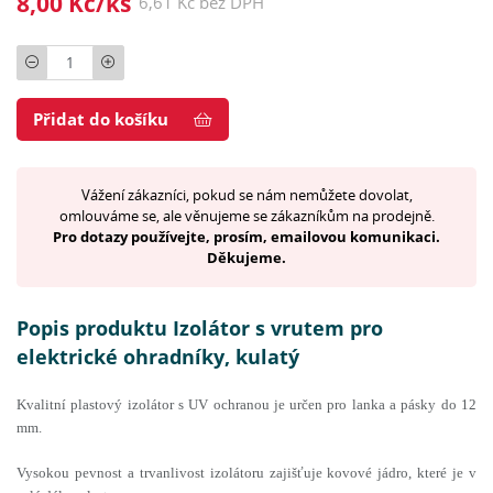
8,00 Kč/ks
6,61 Kč bez DPH
Počet
Přidat do košíku
Vážení zákazníci, pokud se nám nemůžete dovolat,
omlouváme se, ale věnujeme se zákazníkům na prodejně.
Pro dotazy používejte, prosím, emailovou komunikaci.
Děkujeme.
Popis produktu Izolátor s vrutem pro
elektrické ohradníky, kulatý
Kvalitní plastový izolátor
s UV ochranou je určen
pro lanka a pásky do 12
mm
.
Vysokou pevnost a trvanlivost izolátoru zajišťuje
kovové jádro
, které je
v