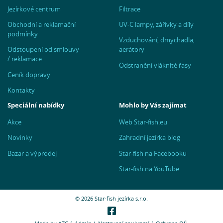
Jezírkové centrum
Filtrace
Obchodní a reklamační
UV-C lampy, zářivky a díly
podmínky
Vzduchování, dmychadla,
Odstoupení od smlouvy
aerátory
/ reklamace
Odstranění vláknité řasy
Ceník dopravy
Kontakty
Speciální nabídky
Mohlo by Vás zajímat
Akce
Web Star-fish.eu
Novinky
Zahradní jezírka blog
Bazar a výprodej
Star-fish na Facebooku
Star-fish na YouTube
© 2026 Star-fish jezírka s.r.o.