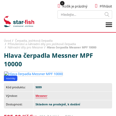
Košík je prázdný
Přihlásit
Hledat
Úvod
Čerpadla, jezírková čerpadla
Příslušenství a náhradní díly pro jezírkové čerpadla
Náhradní díly pro Messner
Hlava čerpadla Messner MPF 10000
Hlava čerpadla Messner MPF
10000
novinky
Kód produktu:
9099
Výrobce:
Messner
Dostupnost:
Skladem na prodejně, k dodání