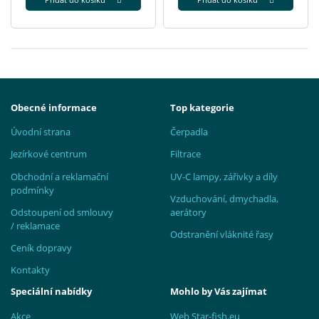
Obecné informace
Top kategorie
Úvodní strana
Čerpadla
Jezírkové centrum
Filtrace
Obchodní a reklamační
UV-C lampy, zářivky a díly
podmínky
Vzduchování, dmychadla,
Odstoupení od smlouvy
aerátory
/ reklamace
Odstranění vláknité řasy
Ceník dopravy
Kontakty
Speciální nabídky
Mohlo by Vás zajímat
Akce
Web Star-fish.eu