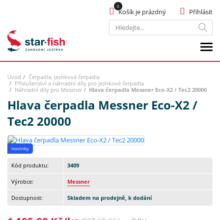
Košík je prázdný
Přihlásit
Hledat
Úvod
Čerpadla, jezírková čerpadla
Příslušenství a náhradní díly pro jezírkové čerpadla
Náhradní díly pro Messner
Hlava čerpadla Messner Eco-X2 / Tec2 20000
Hlava čerpadla Messner Eco-X2 /
Tec2 20000
novinky
Kód produktu:
3409
Výrobce:
Messner
Dostupnost:
Skladem na prodejně, k dodání