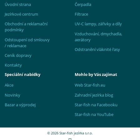
Úvodní strana
Čerpadla
Jezírkové centrum
Filtrace
Obchodní a reklamační
UV-C lampy, zářivky a díly
podmínky
Vzduchování, dmychadla,
Odstoupení od smlouvy
aerátory
/ reklamace
Odstranění vláknité řasy
Ceník dopravy
Kontakty
Speciální nabídky
Mohlo by Vás zajímat
Akce
Web Star-fish.eu
Novinky
Zahradní jezírka blog
Bazar a výprodej
Star-fish na Facebooku
Star-fish na YouTube
© 2026 Star-fish jezírka s.r.o.