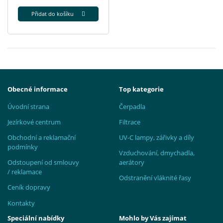
Přidat do košíku
Obecné informace
Top kategorie
Úvodní strana
Čerpadla
Jezírkové centrum
Filtrace
Obchodní a reklamační
UV-C lampy, zářivky a díly
podmínky
Vzduchování, dmychadla,
Odstoupení od smlouvy
aerátory
/ reklamace
Odstranění vláknité řasy
Ceník dopravy
Kontakty
Speciální nabídky
Mohlo by Vás zajímat