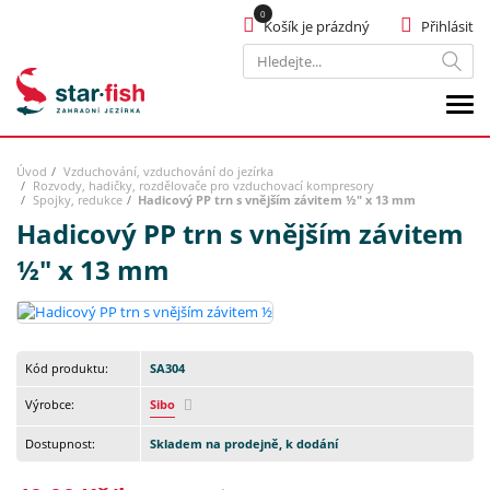
Košík je prázdný
Přihlásit
Hledat
Úvod
Vzduchování, vzduchování do jezírka
Rozvody, hadičky, rozdělovače pro vzduchovací kompresory
Spojky, redukce
Hadicový PP trn s vnějším závitem ½" x 13 mm
Hadicový PP trn s vnějším závitem
½" x 13 mm
Kód produktu:
SA304
Výrobce:
Sibo
Dostupnost:
Skladem na prodejně, k dodání