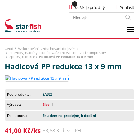
Košík je prázdný
Přihlásit
Hledat
Úvod
Vzduchování, vzduchování do jezírka
Rozvody, hadičky, rozdělovače pro vzduchovací kompresory
Spojky, redukce
Hadicová PP redukce 13 x 9 mm
Hadicová PP redukce 13 x 9 mm
Kód produktu:
SA325
Výrobce:
Sibo
Dostupnost:
Skladem na prodejně, k dodání
41,00 Kč/ks
33,88 Kč bez DPH