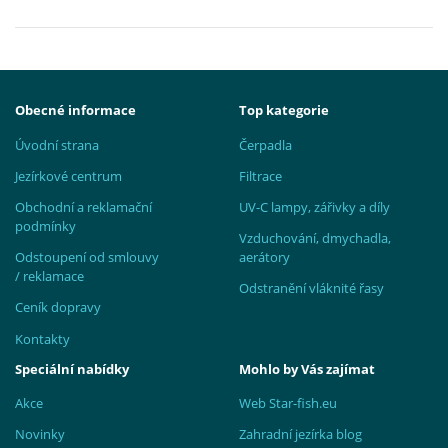
Obecné informace
Top kategorie
Úvodní strana
Čerpadla
Jezírkové centrum
Filtrace
Obchodní a reklamační
UV-C lampy, zářivky a díly
podmínky
Vzduchování, dmychadla,
Odstoupení od smlouvy
aerátory
/ reklamace
Odstranění vláknité řasy
Ceník dopravy
Kontakty
Speciální nabídky
Mohlo by Vás zajímat
Akce
Web Star-fish.eu
Novinky
Zahradní jezírka blog