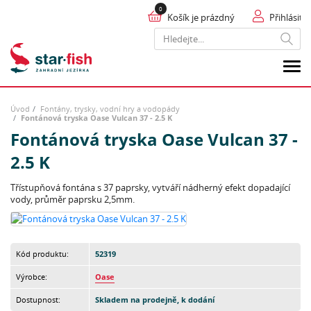
Košík je prázdný
Přihlásit
Hledat
Úvod
Fontány, trysky, vodní hry a vodopády
Fontánová tryska Oase Vulcan 37 - 2.5 K
Fontánová tryska Oase Vulcan 37 -
2.5 K
Třístupňová fontána s 37 paprsky, vytváří nádherný efekt dopadající
vody, průměr paprsku 2,5mm.
Kód produktu:
52319
Výrobce:
Oase
Dostupnost:
Skladem na prodejně, k dodání