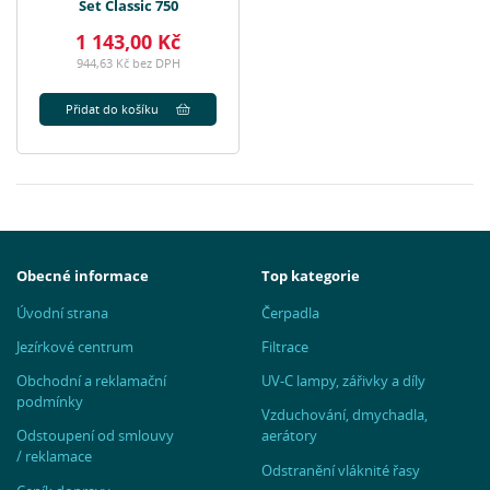
Set Classic 750
1 143,00 Kč
944,63 Kč bez DPH
Přidat do košíku
Obecné informace
Top kategorie
Úvodní strana
Čerpadla
Jezírkové centrum
Filtrace
Obchodní a reklamační
UV-C lampy, zářivky a díly
podmínky
Vzduchování, dmychadla,
Odstoupení od smlouvy
aerátory
/ reklamace
Odstranění vláknité řasy