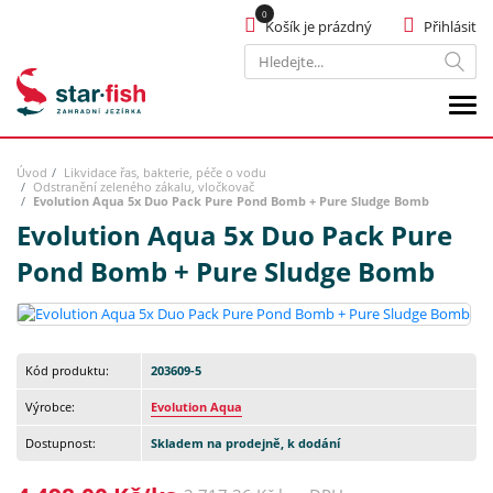
Košík je prázdný
Přihlásit
Hledat
Úvod
Likvidace řas, bakterie, péče o vodu
Odstranění zeleného zákalu, vločkovač
Evolution Aqua 5x Duo Pack Pure Pond Bomb + Pure Sludge Bomb
Evolution Aqua 5x Duo Pack Pure
Pond Bomb + Pure Sludge Bomb
Kód produktu:
203609-5
Výrobce:
Evolution Aqua
Dostupnost:
Skladem na prodejně, k dodání