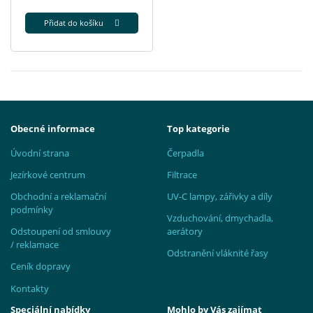
Přidat do košíku
Obecné informace
Top kategorie
Úvodní strana
Čerpadla
Jezírkové centrum
Filtrace
Obchodní a reklamační
UV-C lampy, zářivky a díly
podmínky
Vzduchování, dmychadla,
Odstoupení od smlouvy
aerátory
/ reklamace
Odstranění vláknité řasy
Ceník dopravy
Kontakty
Speciální nabídky
Mohlo by Vás zajímat