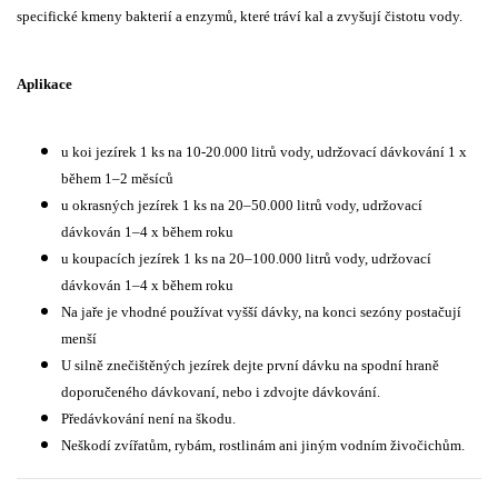
specifické kmeny bakterií a enzymů, které tráví kal a zvyšují čistotu vody.
Aplikace
u koi jezírek 1 ks na 10-20.000 litrů vody, udržovací dávkování 1 x
během 1–2 měsíců
u okrasných jezírek 1 ks na 20–50.000 litrů vody, udržovací
dávkován 1–4 x během roku
u koupacích jezírek 1 ks na 20–100.000 litrů vody, udržovací
dávkován 1–4 x během roku
Na jaře je vhodné používat vyšší dávky, na konci sezóny postačují
menší
U silně znečištěných jezírek dejte první dávku na spodní hraně
doporučeného dávkovaní, nebo i zdvojte dávkování.
Předávkování není na škodu.
Neškodí zvířatům, rybám, rostlinám ani jiným vodním živočichům.