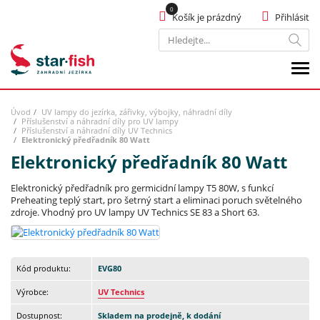
Košík je prázdný
Přihlásit
Hledat
Úvod
UV lampy do jezírka, zářivky, výbojky, náhradní díly
Příslušenství a náhradní díly pro UV lampy
Příslušenství a náhradní díly UV Technics
Elektronický předřadník 80 Watt
Elektronický předřadník 80 Watt
Elektronický předřadník pro germicidní lampy T5 80W, s funkcí
Preheating teplý start, pro šetrný start a eliminaci poruch světelného
zdroje. Vhodný pro UV lampy UV Technics SE 83 a Short 63.
Kód produktu:
EVG80
Výrobce:
UV Technics
Dostupnost:
Skladem na prodejně, k dodání