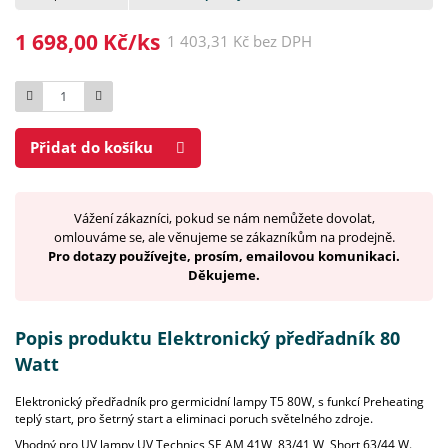
1 698,00 Kč/ks
1 403,31 Kč bez DPH
Počet
Přidat do košíku
Vážení zákazníci, pokud se nám nemůžete dovolat,
omlouváme se, ale věnujeme se zákazníkům na prodejně.
Pro dotazy používejte, prosím, emailovou komunikaci.
Děkujeme.
Popis produktu Elektronický předřadník 80
Watt
Elektronický předřadník pro germicidní lampy T5 80W, s funkcí Preheating
teplý start, pro šetrný start a eliminaci poruch světelného zdroje.
Vhodný pro UV lampy UV Technics SE AM 41W, 83/41 W, Short 63/44 W.