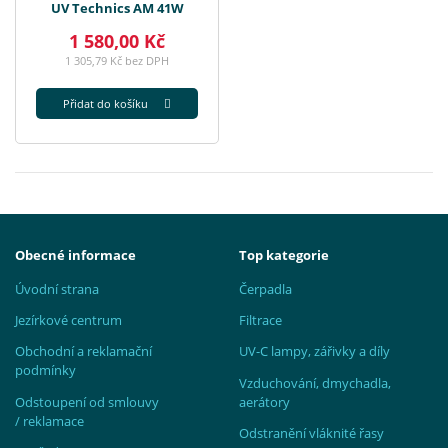
UV Technics AM 41W
1 580,00 Kč
1 305,79 Kč bez DPH
Přidat do košíku
Obecné informace
Top kategorie
Úvodní strana
Čerpadla
Jezírkové centrum
Filtrace
Obchodní a reklamační
UV-C lampy, zářivky a díly
podmínky
Vzduchování, dmychadla,
Odstoupení od smlouvy
aerátory
/ reklamace
Odstranění vláknité řasy