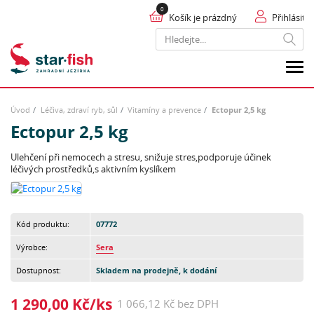
Košík je prázdný
Přihlásit
Hledat
Úvod
Léčiva, zdraví ryb, sůl
Vitamíny a prevence
Ectopur 2,5 kg
Ectopur 2,5 kg
Ulehčení při nemocech a stresu, snižuje stres,podporuje účinek
léčivých prostředků,s aktivním kyslíkem
Kód produktu:
07772
Výrobce:
Sera
Dostupnost:
Skladem na prodejně, k dodání
1 290,00 Kč/ks
1 066,12 Kč bez DPH