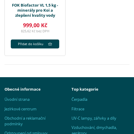
FOK Biofactor VL 1,5 kg -
minerály pro Koi a
zlepšení kvality vody
999,00 Kč
825,62 Kč bez DPH
Přidat do košíku
Obecné informace
Top kategorie
Úvodní strana
Čerpadla
Jezírkové centrum
Filtrace
Obchodní a reklamační
UV-C lampy, zářivky a díly
podmínky
Vzduchování, dmychadla,
Odstoupení od smlouvy
aerátory