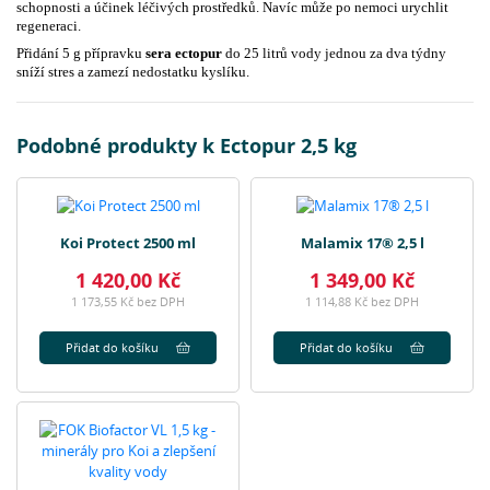
schopnosti a účinek léčivých prostředků. Navíc může po nemoci urychlit
regeneraci.
Přidání 5 g přípravku
sera ectopur
do 25 litrů vody jednou za dva týdny
sníží stres a zamezí nedostatku kyslíku.
Podobné produkty k Ectopur 2,5 kg
Koi Protect 2500 ml
Malamix 17® 2,5 l
1 420,00 Kč
1 349,00 Kč
1 173,55 Kč bez DPH
1 114,88 Kč bez DPH
Přidat do košíku
Přidat do košíku