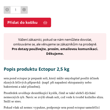
Počet
Přidat do košíku
Vážení zákazníci, pokud se nám nemůžete dovolat,
omlouváme se, ale věnujeme se zákazníkům na prodejně.
Pro dotazy používejte, prosím, emailovou komunikaci.
Děkujeme.
Popis produktu Ectopur 2,5 kg
sera pond ectopur je preparát soli, který může smysluplně posílit účinek
různých léčivých přípravků (např. při napadení ektoparasity nebo
bakteriemi a také plísněmi).
Prostředek uvolňuje desinfikující kyslík, čímž se také ulehčí dýchání
nemocných ryb. Navíc se zvýší obsah soli, což vede k tvorbě kožního slizu.
Sníží se stres.
Pokud však už nemoc vypukne, podporuje sera pond ectopur samoléčící