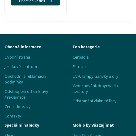
Přidat do košíku
Obecné informace
Top kategorie
Úvodní strana
Čerpadla
Jezírkové centrum
Filtrace
Obchodní a reklamační
UV-C lampy, zářivky a díly
podmínky
Vzduchování, dmychadla,
Odstoupení od smlouvy
aerátory
/ reklamace
Odstranění vláknité řasy
Ceník dopravy
Kontakty
Speciální nabídky
Mohlo by Vás zajímat
Akce
Web Star-fish.eu