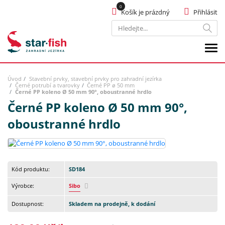
Košík je prázdný
Přihlásit
Hledat
Úvod
Stavební prvky, stavební prvky pro zahradní jezírka
Černé potrubí a tvarovky
Černé PP ø 50 mm
Černé PP koleno Ø 50 mm 90°, oboustranné hrdlo
Černé PP koleno Ø 50 mm 90°,
oboustranné hrdlo
Kód produktu:
SD184
Výrobce:
Sibo
Dostupnost:
Skladem na prodejně, k dodání