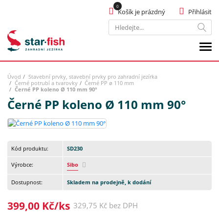
Košík je prázdný
Přihlásit
Hledat
Úvod
Stavební prvky, stavební prvky pro zahradní jezírka
Černé potrubí a tvarovky
Černé PP ø 110 mm
Černé PP koleno Ø 110 mm 90°
Černé PP koleno Ø 110 mm 90°
Kód produktu:
SD230
Výrobce:
Sibo
Dostupnost:
Skladem na prodejně, k dodání
399,00 Kč/ks
329,75 Kč bez DPH