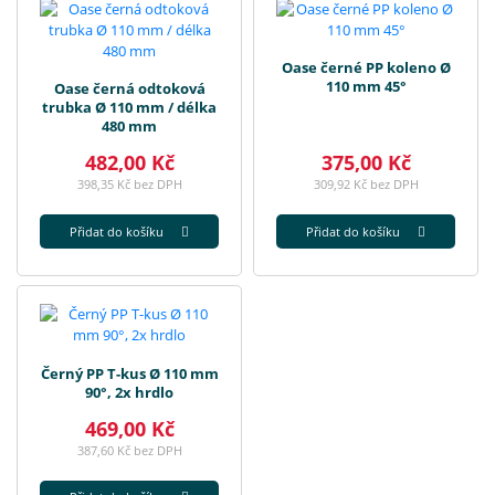
Oase černé PP koleno Ø
110 mm 45°
Oase černá odtoková
trubka Ø 110 mm / délka
480 mm
482,00 Kč
375,00 Kč
398,35 Kč bez DPH
309,92 Kč bez DPH
Přidat do košíku
Přidat do košíku
Černý PP T-kus Ø 110 mm
90°, 2x hrdlo
469,00 Kč
387,60 Kč bez DPH