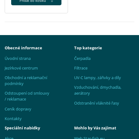
Přidat do košíku
Obecné informace
Top kategorie
Úvodní strana
Čerpadla
Jezírkové centrum
Filtrace
Obchodní a reklamační
UV-C lampy, zářivky a díly
podmínky
Vzduchování, dmychadla,
Odstoupení od smlouvy
aerátory
/ reklamace
Odstranění vláknité řasy
Ceník dopravy
Kontakty
Speciální nabídky
Mohlo by Vás zajímat
Akce
Web Star-fish.eu