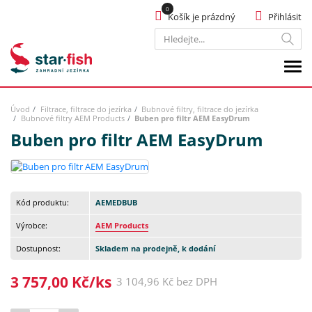
Košík je prázdný
Přihlásit
Hledat
Úvod
Filtrace, filtrace do jezírka
Bubnové filtry, filtrace do jezírka
Bubnové filtry AEM Products
Buben pro filtr AEM EasyDrum
Buben pro filtr AEM EasyDrum
Kód produktu:
AEMEDBUB
Výrobce:
AEM Products
Dostupnost:
Skladem na prodejně, k dodání
3 757,00 Kč/ks
3 104,96 Kč bez DPH