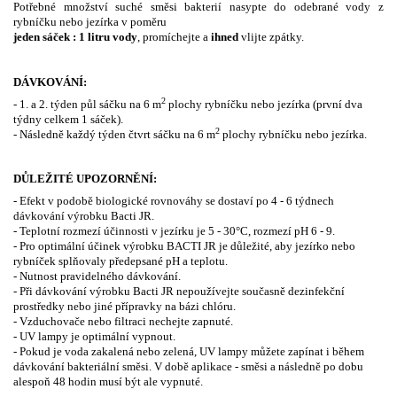
Potřebné množství suché směsi bakterií nasypte do odebrané vody z
rybníčku nebo jezírka v poměru
jeden sáček : 1 litru vody
, promíchejte a
ihned
vlijte zpátky.
DÁVKOVÁNÍ:
2
- 1. a 2. týden půl sáčku na 6 m
plochy rybníčku nebo jezírka (první dva
týdny celkem 1 sáček).
2
- Následně každý týden čtvrt sáčku na 6 m
plochy rybníčku nebo jezírka.
DŮLEŽITÉ UPOZORNĚNÍ
:
- Efekt v podobě biologické rovnováhy se dostaví po 4 - 6 týdnech
dávkování výrobku Bacti JR.
- Teplotní rozmezí účinnosti v jezírku je 5 - 30°C, rozmezí pH 6 - 9.
- Pro optimální účinek výrobku BACTI JR je důležité, aby jezírko nebo
rybníček splňovaly předepsané pH a teplotu.
- Nutnost pravidelného dávkování.
- Při dávkování výrobku Bacti JR nepoužívejte současně dezinfekční
prostředky nebo jiné přípravky na bázi chlóru.
- Vzduchovače nebo filtraci nechejte zapnuté.
- UV lampy je optimální vypnout.
- Pokud je voda zakalená nebo zelená, UV lampy můžete zapínat i během
dávkování bakteriální směsi. V době aplikace - směsi a následně po dobu
alespoň 48 hodin musí být ale vypnuté.