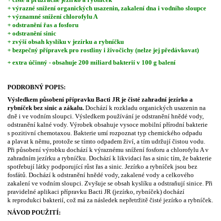
+ výrazné snížení organických usazenin, zakalení dna i vodního sloupce
+ významné snížení chlorofylu A
+ odstranění řas a fosforu
+ odstranění sinic
+ zvýší obsah kyslíku v jezírku a rybníčku
+ bezpečný přípravek pro rostliny i živočichy (nelze jej předávkovat)
+ extra účinný - obsahuje 200 miliard bakterií v 100 g balení
PODROBNÝ POPIS:
Výsledkem působení přípravku Bacti JR je čisté zahradní jezírko a
rybníček bez sinic a zákalu.
Dochází k rozkladu organických usazenin na
dně i ve vodním sloupci. Výsledkem používání je odstranění hnědé vody,
odstranění kalné vody. Výrobek obsahuje vysoce mobilní přírodní bakterie
s pozitivní chemotaxou. Bakterie umí rozpoznat typ chemického odpadu
a plavat k němu, protože se tímto odpadem živí, a tím udržují čistou vodu.
Při působení výrobku dochází k výraznému snížení fosforu a chlorofylu A v
zahradním jezírku a rybníčku. Dochází k likvidaci řas a sinic tím, že bakterie
spotřebují látky podporující růst řas a sinic. Jezírko a rybníček jsou bez
fosfátů. Dochází k odstranění hnědé vody, zakalené vody a celkového
zakalení ve vodním sloupci. Zvyšuje se obsah kyslíku a odstraňují sinice. Při
pravidelné aplikaci přípravku Bacti JR (jezírko, rybníček) dochází
k reprodukci bakterií, což má za následek nepřetržitě čisté jezírko a rybníček.
NÁVOD
POUŽITÍ: