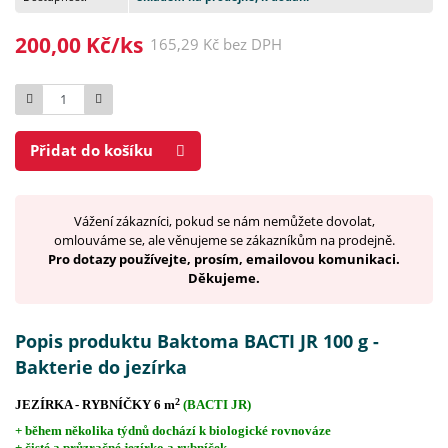
200,00 Kč/ks
165,29 Kč bez DPH
Počet
Přidat do košíku
Vážení zákazníci, pokud se nám nemůžete dovolat,
omlouváme se, ale věnujeme se zákazníkům na prodejně.
Pro dotazy používejte, prosím, emailovou komunikaci.
Děkujeme.
Popis produktu Baktoma BACTI JR 100 g -
Bakterie do jezírka
2
JEZÍRKA - RYBNÍČKY 6 m
(BACTI JR)
+ během několika týdnů dochází k biologické rovnováze
+ čisté a průzračné jezírko a rybníček