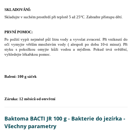
SKLADOVÁNÍ:
Skladujte v suchém prostředí při teplotě 5 až 25°C. Zabraňte přístupu dětí.
PRVNÍ POMOC:
Po požití vypít nejméně půl litru vody a vyvolat zvracení. Při vniknutí do
očí vymyjte větším množstvím vody ( alespoň po dobu 10-ti minut). Při
styku s pokožkou omyjte kůži vodou a mýdlem. Pokud trvá svědění,
vyhledejte lékařskou pomoc.
Balení: 100 g sáček
Záruka: 12 měsíců od otevření
Baktoma BACTI JR 100 g - Bakterie do jezírka -
Všechny parametry