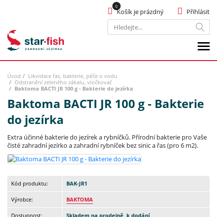
Košík je prázdný
Přihlásit
Hledat
Úvod
Likvidace řas, bakterie, péče o vodu
Odstranění zeleného zákalu, vločkovač
Baktoma BACTI JR 100 g - Bakterie do jezírka
Baktoma BACTI JR 100 g - Bakterie
do jezírka
Extra účinné bakterie do jezírek a rybníčků. Přírodní bakterie pro Vaše
čisté zahradní jezírko a zahradní rybníček bez sinic a řas (pro 6 m2).
Kód produktu:
BAK-JR1
Výrobce:
BAKTOMA
Dostupnost:
Skladem na prodejně, k dodání