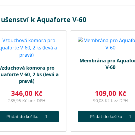
lušenství k Aquaforte V-60
Membrána pro Aquafo
V-60
Vzduchová komora pro
uaforte V-60, 2 ks (levá a
pravá)
346,00 Kč
109,00 Kč
285,95 Kč bez DPH
90,08 Kč bez DPH
Přidat do košíku
Přidat do košíku