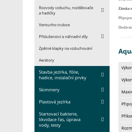
Rozvody vzduchu, rozdělovače
Záruka 
a hadičky
Připoje
Venturiho trubice
Dodáván
Příslušenství a náhradní díly
Zpětné klapky na vzduchování
Aqu
Aerátory
Výko
Stavba jezírka, fólie,
hadice, instalační prvky
Výkon
Skimmery
Maxim
Plastová jezírka
Připo
Startovací bakterie,
Přík
likvidace řas, úprava
vody, testy
Rozm