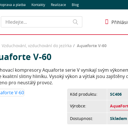
oprava a platba
Kontakty
Realizace
Blog
Hledat
Přihlási
Vzduchování, vzduchování do jezírka
Aquaforte V-60
uaforte V-60
hovací kompresory Aquaforte serie V vynikají svým výkonem 
 kvalitní slitiny hliníku. Vysoký výkon a výtlak jsou zajišt
eno pro neustálý provoz.
Kód produktu:
SC406
Výrobce:
AquaFor
Dostupnost:
Skladem 