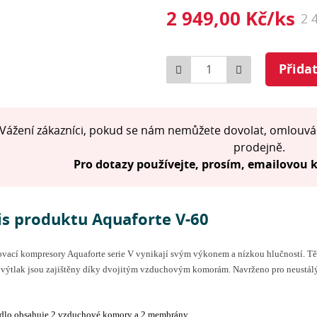
2 949,00 Kč/ks
2 
Počet
Přida
Vážení zákazníci, pokud se nám nemůžete dovolat, omlouvá
prodejně.
Pro dotazy používejte, prosím, emailovou
is produktu Aquaforte V-60
ací kompresory Aquaforte serie V vynikají svým výkonem a nízkou hlučností. Tělo
 výtlak jsou zajištěny díky dvojitým vzduchovým komorám. Navrženo pro neustál
lo obsahuje 2 vzduchové komory a 2 membrány.