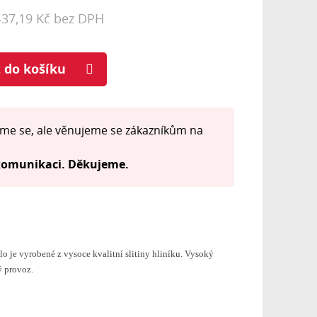
437,19 Kč bez DPH
t do košíku
me se, ale věnujeme se zákazníkům na
 komunikaci. Děkujeme.
 je vyrobené z vysoce kvalitní slitiny hliníku. Vysoký
ý provoz.