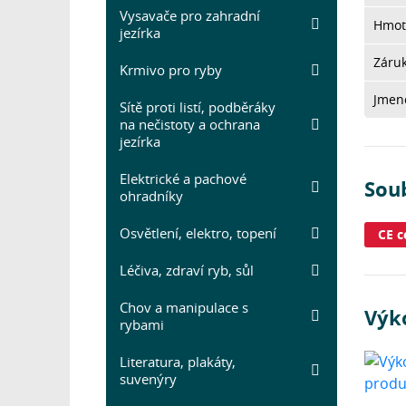
Vysavače pro zahradní
Hmot
jezírka
Záru
Krmivo pro ryby
Jmeno
Sítě proti listí, podběráky
na nečistoty a ochrana
jezírka
Elektrické a pachové
Sou
ohradníky
Osvětlení, elektro, topení
CE c
Léčiva, zdraví ryb, sůl
Chov a manipulace s
Výk
rybami
Literatura, plakáty,
suvenýry