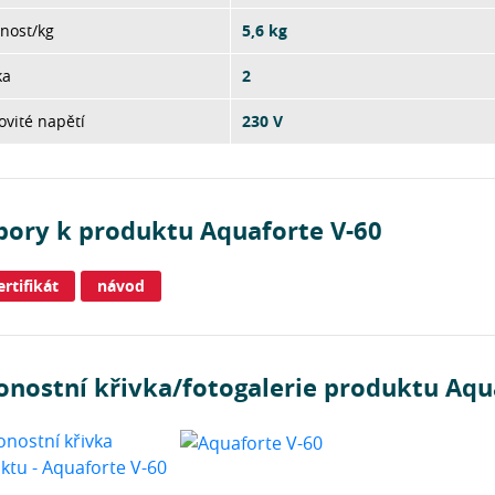
nost/kg
5,6 kg
ka
2
vité napětí
230 V
bory k produktu Aquaforte V-60
ertifikát
návod
onostní křivka/fotogalerie produktu Aqu