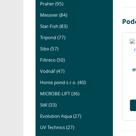
Praher (95)
Messner (84)
Pod
Star-Fish (83)
Tripond (77)
Sibo (57)
Filtreco (50)
m
Vodnář (47)
Home pond s.r.o. (40)
MICROBE-LIFT (36)
Söll (33)
Evolution Aqua (27)
UV Technics (27)