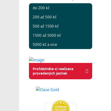
do 200 kč
200 až 500 kč
500 až 1500 kč
1500 až 5000 kč
5000 kč a více
Prohlédněte si realizace
provedených jezírek