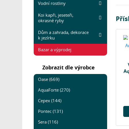
Vodní rostliny
Koi kapři, jeseteři,
Přís
okrasné ryby
Dům a zahrada, dekorace
k jezírku
Bazar a výprodej
Zobrazit dle výrobce
Aq
Oase (669)
AquaForte (270)
Cepex (144)
Pontec (131)
Sera (116)