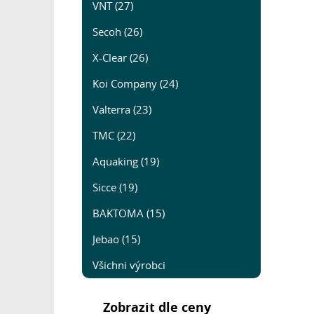
VNT (27)
Secoh (26)
X-Clear (26)
Koi Company (24)
Valterra (23)
TMC (22)
Aquaking (19)
Sicce (19)
BAKTOMA (15)
Jebao (15)
Všichni výrobci
Zobrazit dle ceny