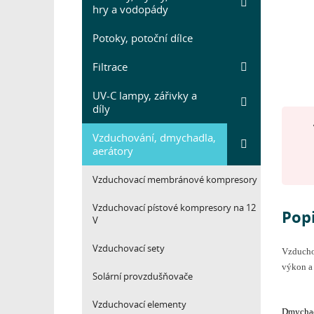
hry a vodopády
Potoky, potoční dílce
Filtrace
UV-C lampy, zářivky a
díly
Vzduchování, dmychadla,
aerátory
Vzduchovací membránové kompresory
Vzduchovací pístové kompresory na 12
Pop
V
Vzduchovací sety
Vzduchov
výkon a
Solární provzdušňovače
Vzduchovací elementy
Dmychad