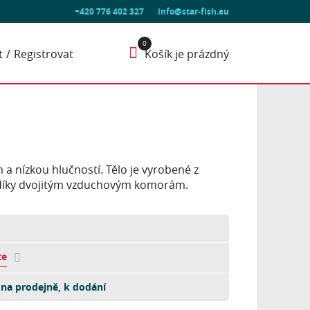
+420 776 402 327
info@star-fish.eu
t
Registrovat
Košík je prázdný
a nízkou hlučností. Tělo je vyrobené z
ěny díky dvojitým vzduchovým komorám.
te
na prodejně, k dodání