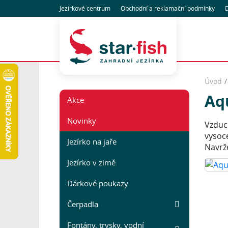
Jezírkové centrum
Obchodní
a reklamační
podmínky
D
Úvod
Aq
Akce
Novinky
Vzduc
vysoce
Jezírko na jaře
Navrž
Jezírko v zimě
Dárkové poukazy
Čerpadla
Fontány, trysky, vodní