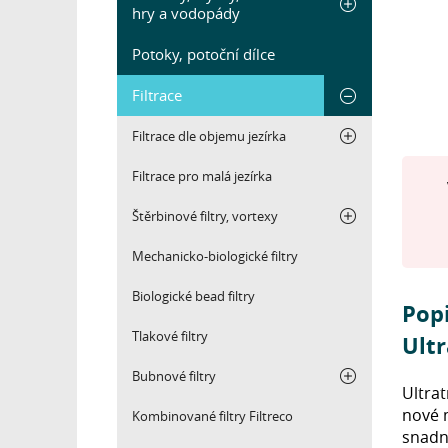
hry a vodopády
Potoky, potoční dílce
Filtrace
Filtrace dle objemu jezírka
Filtrace pro malá jezírka
Štěrbinové filtry, vortexy
Mechanicko-biologické filtry
Biologické bead filtry
Popi
Tlakové filtry
Ult
Bubnové filtry
Ultrat
nové m
Kombinované filtry Filtreco
snadné