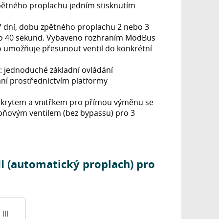
pětného proplachu jedním stisknutím
.
 7 dní, dobu zpětného proplachu 2 nebo 3
ebo 40 sekund. Vybaveno rozhraním ModBus
To umožňuje přesunout ventil do konkrétní
: jednoduché základní ovládání
ání prostřednictvím platformy
ým krytem a vnitřkem pro přímou výměnu se
stupňovým ventilem (bez bypassu) pro 3
I (automatický proplach) pro