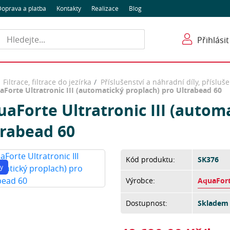
oprava a platba
Kontakty
Realizace
Blog
Hledat
Přihlásit
Filtrace, filtrace do jezírka
Příslušenství a náhradní díly, přísluše
aForte Ultratronic III (automatický proplach) pro Ultrabead 60
aForte Ultratronic III (autom
trabead 60
Kód produktu:
SK376
y
Výrobce:
AquaFor
Dostupnost:
Skladem 