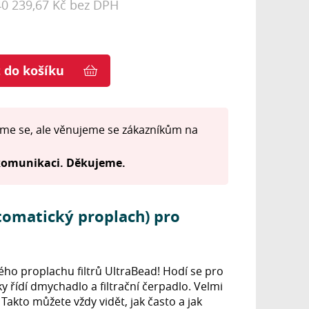
40 239,67 Kč bez DPH
t do košíku
me se, ale věnujeme se zákazníkům na
 komunikaci. Děkujeme.
utomatický proplach) pro
ého proplachu filtrů UltraBead! Hodí se pro
 řídí dmychadlo a filtrační čerpadlo. Velmi
akto můžete vždy vidět, jak často a jak