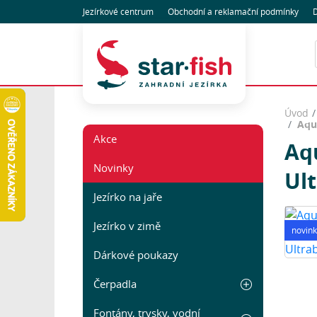
Jezírkové centrum
Obchodní
a reklamační
podmínky
D
Úvod
Aqu
Akce
Aqu
Novinky
Ul
Jezírko na jaře
Jezírko v zimě
novink
Dárkové poukazy
Čerpadla
Fontány, trysky, vodní