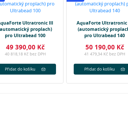
quaForte Ultratronic III
AquaForte Ultratronic 
(automatický proplach)
(automatický proplac
pro Ultrabead 100
pro Ultrabead 140
49 390,00 Kč
50 190,00 Kč
40 818,18 Kč bez DPH
41 479,34 Kč bez DPH
Přidat do košíku
Přidat do košíku