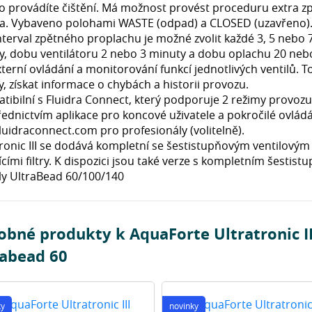
o provádíte čištění. Má možnost provést proceduru extra z
tka. Vybaveno polohami WASTE (odpad) a CLOSED (uzavřeno)
interval zpětného proplachu je možné zvolit každé 3, 5 nebo
y, dobu ventilátoru 2 nebo 3 minuty a dobu oplachu 20 n
terní ovládání a monitorování funkcí jednotlivých ventilů. 
, získat informace o chybách a historii provozu.
tibilní s Fluidra Connect, který podporuje 2 režimy provozu
řednictvím aplikace pro koncové uživatele a pokročilé ovlád
uidraconnect.com pro profesionály (volitelně).
tronic III se dodává kompletní se šestistupňovým ventilov
ícími filtry. K dispozici jsou také verze s kompletním šesti
y UltraBead 60/100/140
bné produkty k AquaForte Ultratronic II
rabead 60
ky
novinky