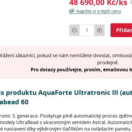
48 690,00 Kč/ks
Napište si o lepší cenu
Počet
Přida
Vážení zákazníci, pokud se nám nemůžete dovolat, omlouvá
prodejně.
Pro dotazy používejte, prosím, emailovou
s produktu AquaForte Ultratronic III (a
rabead 60
ronic 3. generace. Poskytuje plně automatický proces zpětn
odely UltraBead s vícecestným ventilem Astral. Automaticky
 nastavení díky výběrovým tlačítkům na ovládacím panelu. T