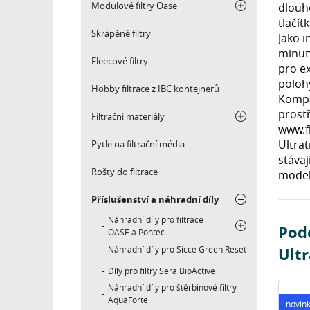
Modulové filtry Oase
dlouh
tlačí
Skrápěné filtry
Jako 
minut
Fleecové filtry
pro ex
polohy
Hobby filtrace z IBC kontejnerů
Kompa
prost
Filtrační materiály
www.fl
Ultra
Pytle na filtrační média
stávaj
Rošty do filtrace
model
Příslušenství a náhradní díly
Náhradní díly pro filtrace
Podo
OASE a Pontec
Náhradní díly pro Sicce Green Reset
Ult
Díly pro filtry Sera BioActive
Náhradní díly pro štěrbinové filtry
AquaForte
novin