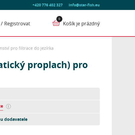
+420 776 402 327
info@star-fish.eu
Registrovat
Košík je prázdný
nství pro filtrace do jezírka
atický proplach) pro
te
u dodavatele