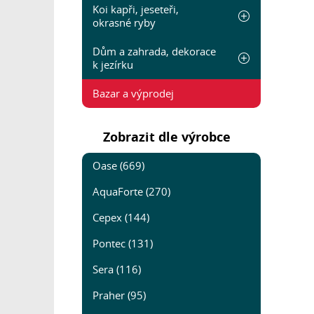
Koi kapři, jeseteři,
okrasné ryby
Dům a zahrada, dekorace
k jezírku
Bazar a výprodej
Zobrazit dle výrobce
Oase (669)
AquaForte (270)
Cepex (144)
Pontec (131)
Sera (116)
Praher (95)