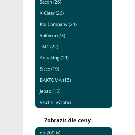
Secoh (26)
X-Clear (26)
Koi Company (24)
Valterra (23)
TMC (22)
Aquaking (19)
Sicce (19)
BAKTOMA (15)
Jebao (15)
Všichni výrobci
Zobrazit dle ceny
do 200 kč