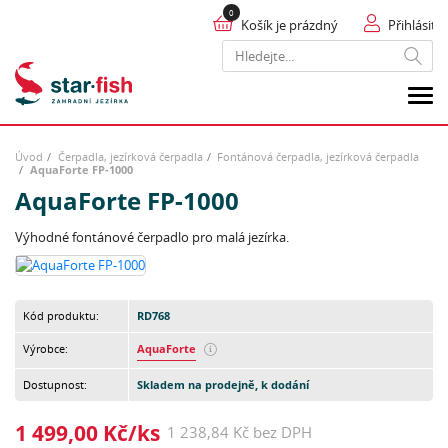
Košík je prázdný
Přihlásit
Hledat
Úvod
Čerpadla, jezírková čerpadla
Fontánová čerpadla, jezírková čerpadla
AquaForte FP-1000
AquaForte FP-1000
Výhodné fontánové čerpadlo pro malá jezírka.
Kód produktu:
RD768
Výrobce:
AquaForte
Dostupnost:
Skladem na prodejně, k dodání
1 499,00 Kč/ks
1 238,84 Kč bez DPH