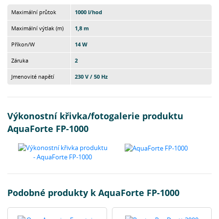
Maximální průtok
1000 l/hod
Maximální výtlak (m)
1,8 m
Příkon/W
14 W
Záruka
2
Jmenovité napětí
230 V / 50 Hz
Výkonostní křivka/fotogalerie produktu
AquaForte FP-1000
Podobné produkty k AquaForte FP-1000