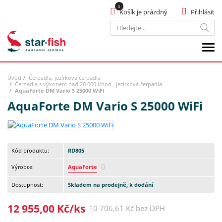
Košík je prázdný
Přihlásit
Hledat
Úvod
Čerpadla, jezírková čerpadla
Čerpadla s výkonem nad 20 000 l/hod., jezírková čerpadla
AquaForte DM Vario S 25000 WiFi
AquaForte DM Vario S 25000 WiFi
Kód produktu:
RD805
Výrobce:
AquaForte
Dostupnost:
Skladem na prodejně, k dodání
12 955,00 Kč/ks
10 706,61 Kč bez DPH