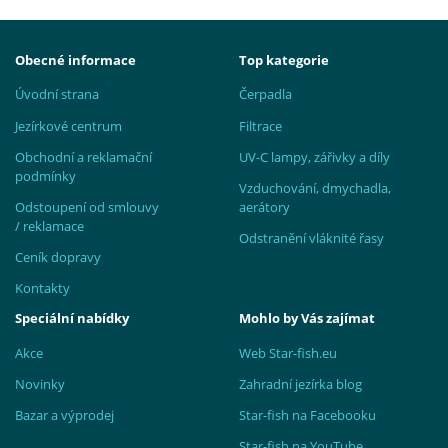
Obecné informace
Top kategorie
Úvodní strana
Čerpadla
Jezírkové centrum
Filtrace
Obchodní a reklamační
UV-C lampy, zářivky a díly
podmínky
Vzduchování, dmychadla,
Odstoupení od smlouvy
aerátory
/ reklamace
Odstranění vláknité řasy
Ceník dopravy
Kontakty
Speciální nabídky
Mohlo by Vás zajímat
Akce
Web Star-fish.eu
Novinky
Zahradní jezírka blog
Bazar a výprodej
Star-fish na Facebooku
Star-fish na YouTube