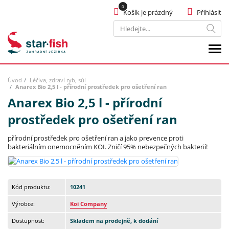
Košík je prázdný
Přihlásit
Hledat
Úvod
Léčiva, zdraví ryb, sůl
Anarex Bio 2,5 l - přírodní prostředek pro ošetření ran
Anarex Bio 2,5 l - přírodní
prostředek pro ošetření ran
přírodní prostředek pro ošetření ran a jako prevence proti
bakteriálním onemocněním KOI. Zničí 95% nebezpečných bakterií!
Kód produktu:
10241
Výrobce:
Koi Company
Dostupnost:
Skladem na prodejně, k dodání