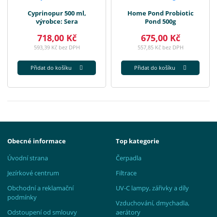
Cyprinopur 500 ml,
Home Pond Probiotic
výrobce: Sera
Pond 500g
718,00 Kč
675,00 Kč
593,39 Kč bez DPH
557,85 Kč bez DPH
Přidat do košíku
Přidat do košíku
Obecné informace
Top kategorie
Úvodní strana
Čerpadla
Jezírkové centrum
Filtrace
Obchodní a reklamační
UV-C lampy, zářivky a díly
podmínky
Vzduchování, dmychadla,
Odstoupení od smlouvy
aerátory