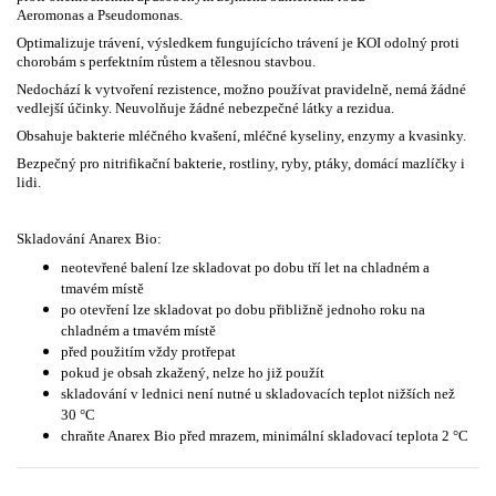
Aeromonas a Pseudomonas.
Optimalizuje trávení, výsledkem fungujícícho trávení je KOI odolný proti
chorobám s perfektním růstem a tělesnou stavbou.
Nedochází k vytvoření rezistence, možno používat pravidelně, nemá žádné
vedlejší účinky. Neuvolňuje žádné nebezpečné látky a rezidua.
Obsahuje bakterie mléčného kvašení, mléčné kyseliny, enzymy a kvasinky.
Bezpečný pro nitrifikační bakterie, rostliny, ryby, ptáky, domácí mazlíčky i
lidi.
Skladování Anarex Bio:
neotevřené balení lze skladovat po dobu tří let na chladném a
tmavém místě
po otevření lze skladovat po dobu přibližně jednoho roku na
chladném a tmavém místě
před použitím vždy protřepat
pokud je obsah zkažený, nelze ho již použít
skladování v lednici není nutné u skladovacích teplot nižších než
30 °C
chraňte Anarex Bio před mrazem, minimální skladovací teplota 2 °C