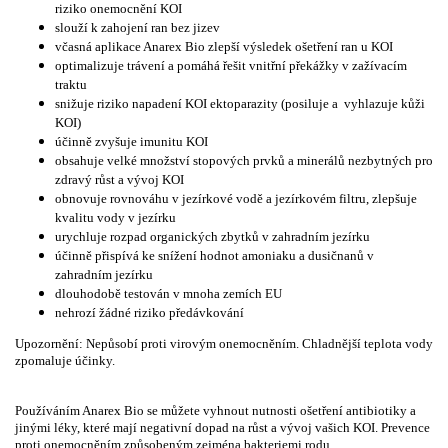
riziko onemocnění KOI
slouží k zahojení ran bez jizev
včasná aplikace Anarex Bio zlepší výsledek ošetření ran u KOI
optimalizuje trávení a pomáhá řešit vnitřní překážky v zažívacím
traktu
snižuje riziko napadení KOI ektoparazity (posiluje a vyhlazuje kůži
KOI)
účinně zvyšuje imunitu KOI
obsahuje velké množství stopových prvků a minerálů nezbytných pro
zdravý růst a vývoj KOI
obnovuje rovnováhu v jezírkové vodě a jezírkovém filtru, zlepšuje
kvalitu vody v jezírku
urychluje rozpad organických zbytků v zahradním jezírku
účinně přispívá ke snížení hodnot amoniaku a dusičnanů v
zahradním jezírku
dlouhodobě testován v mnoha zemích EU
nehrozí žádné riziko předávkování
Upozornění: Nepůsobí proti virovým onemocněním. Chladnější teplota vody
zpomaluje účinky.
Používáním Anarex Bio se můžete vyhnout nutnosti ošetření antibiotiky a
jinými léky, které mají negativní dopad na růst a vývoj vašich KOI. Prevence
proti onemocněním způsobeným zejména bakteriemi rodu