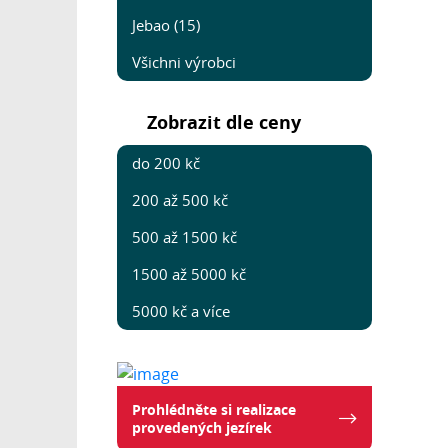
Jebao (15)
Všichni výrobci
Zobrazit dle ceny
do 200 kč
200 až 500 kč
500 až 1500 kč
1500 až 5000 kč
5000 kč a více
Prohlédněte si realizace
provedených jezírek