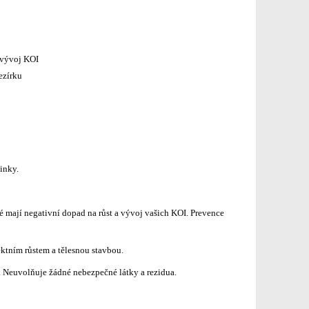
 vývoj KOI
ezírku
inky.
é mají negativní dopad na růst a vývoj vašich KOI. Prevence
ektním růstem a tělesnou stavbou.
. Neuvolňuje žádné nebezpečné látky a rezidua.