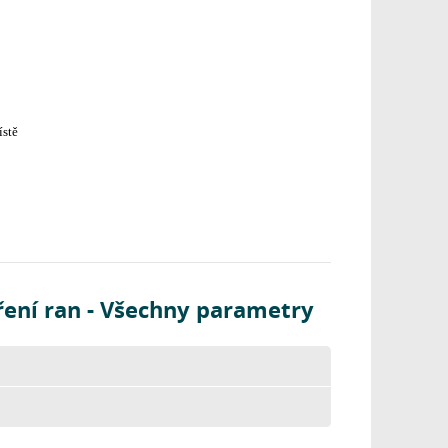
ístě
tření ran - Všechny parametry