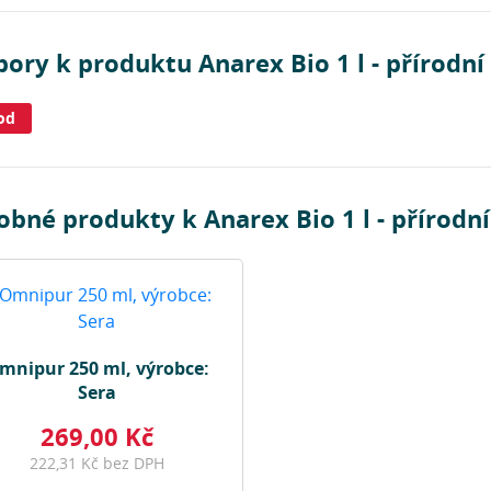
ory k produktu Anarex Bio 1 l - přírodní
od
bné produkty k Anarex Bio 1 l - přírodní
mnipur 250 ml, výrobce:
Sera
269,00 Kč
222,31 Kč bez DPH