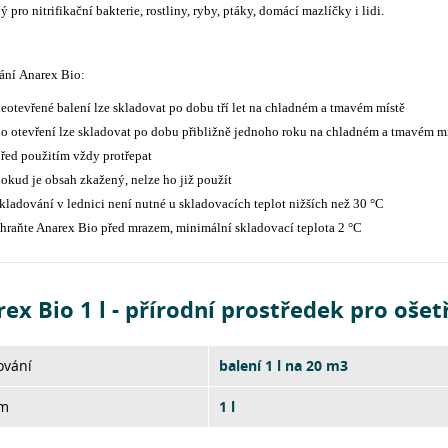
 pro nitrifikační bakterie, rostliny, ryby, ptáky, domácí mazlíčky i lidi.
ání Anarex Bio:
eotevřené balení lze skladovat po dobu tří let na chladném a tmavém místě
o otevření lze skladovat po dobu přibližně jednoho roku na chladném a tmavém m
řed použitím vždy protřepat
okud je obsah zkažený, nelze ho již použít
kladování v lednici není nutné u skladovacích teplot nižších než 30 °C
hraňte Anarex Bio před mrazem, minimální skladovací teplota 2 °C
ex Bio 1 l - přírodní prostředek pro oše
ování
balení 1 l na 20 m3
m
1 l