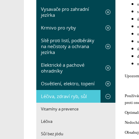
o
Vysavače pro zahradní
s
jezírka
ú
o
Krmivo pro ryby
o
Sítě proti listí, podběráky
u
na nečistoty a ochrana
ú
jezírka
n
Elektrické a pachové
ohradníky
Upozorn
Osvětlení, elektro, topení
Léčiva, zdraví ryb, sůl
Používán
proti o
Vitamíny a prevence
Optimali
Léčiva
Nedocház
Obsahuje
Sůl bez jódu