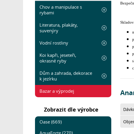
Bezpečný
Chov a manipulace s
rybami
Skladov
Literatura, plakáty,
suvenýry
n
p
Vodní rostliny
p
p
Koi kapři, jeseteři,
okrasné ryby
s
c
Dům a zahrada, dekorace
k jezírku
Bazar a výprodej
Anar
Zobrazit dle výrobce
Dávk
Oase (669)
Obje
AquaForte (270)