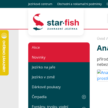
Jezírkové centrum
Obchodní
a reklamační
podmínky
D
Úvod
Ana
Akce
Novinky
příro
nebez
Jezírko na jaře
Jezírko v zimě
Dárkové poukazy
Čerpadla
Fontány, trysky, vodní