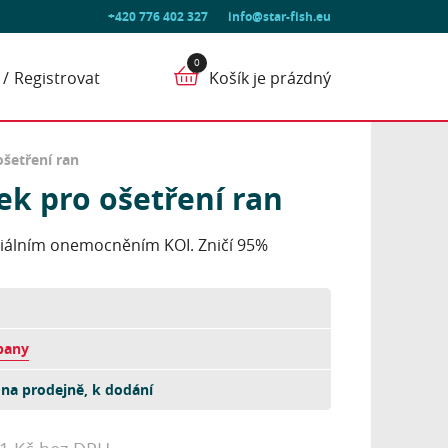
+420 776 402 327
info@star-fish.eu
Registrovat
Košík je prázdný
ošetření ran
dek pro ošetření ran
eriálním onemocněním KOI. Zničí 95%
pany
na prodejně, k dodání