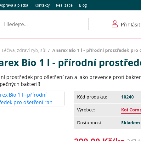
oprava a platba
Kontakty
Realizace
Blog
Hledat
Přihlásit
Léčiva, zdraví ryb, sůl
Anarex Bio 1 l - přírodní prostředek pro 
rex Bio 1 l - přírodní prostře
dní prostředek pro ošetření ran a jako prevence proti bakt
pečných bakterií!
Kód produktu:
10240
Výrobce:
Koi Com
Dostupnost:
Skladem 