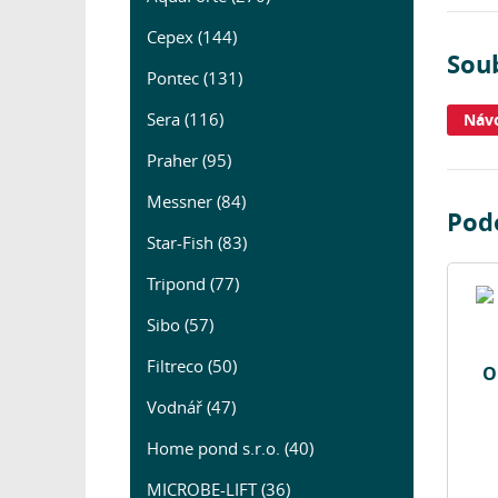
Cepex (144)
Soub
Pontec (131)
Sera (116)
Náv
Praher (95)
Messner (84)
Podo
Star-Fish (83)
Tripond (77)
Sibo (57)
Filtreco (50)
O
Vodnář (47)
Home pond s.r.o. (40)
MICROBE-LIFT (36)