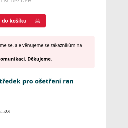
11 Kč bez DPH
t do košíku
me se, ale věnujeme se zákazníkům na
 komunikaci. Děkujeme.
středek pro ošetření ran
ní KOI