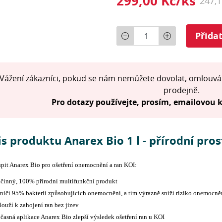
299,00 Kč/ks
247,
Počet
Přida
Vážení zákazníci, pokud se nám nemůžete dovolat, omlouvá
prodejně.
Pro dotazy používejte, prosím, emailovou
s produktu Anarex Bio 1 l - přírodní pro
pit Anarex Bio pro ošetření onemocnění a ran KOI:
činný, 100% přírodní multifunkční produkt
ničí 95% bakterií způsobujících onemocnění, a tím výrazně sníží riziko onemocně
louží k zahojení ran bez jizev
časná aplikace Anarex Bio zlepší výsledek ošetření ran u KOI