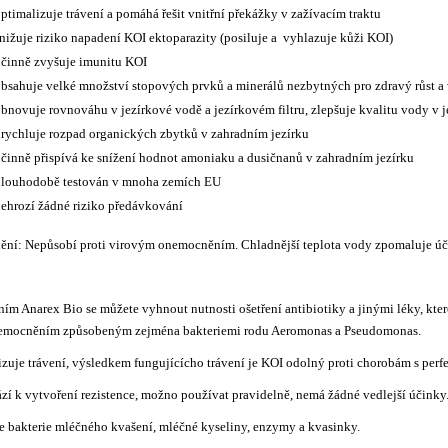
ptimalizuje trávení a pomáhá řešit vnitřní překážky v zažívacím traktu
nižuje riziko napadení KOI ektoparazity (posiluje a vyhlazuje kůži KOI)
činně zvyšuje imunitu KOI
bsahuje velké množství stopových prvků a minerálů nezbytných pro zdravý růst a
bnovuje rovnováhu v jezírkové vodě a jezírkovém filtru, zlepšuje kvalitu vody v j
rychluje rozpad organických zbytků v zahradním jezírku
činně přispívá ke snížení hodnot amoniaku a dusičnanů v zahradním jezírku
dlouhodobě testován v mnoha zemích EU
ehrozí žádné riziko předávkování
ění: Nepůsobí proti virovým onemocněním. Chladnější teplota vody zpomaluje úč
ím Anarex Bio se můžete vyhnout nutnosti ošetření antibiotiky a jinými léky, kter
nemocněním způsobeným zejména bakteriemi rodu Aeromonas a Pseudomonas.
zuje trávení, výsledkem fungujícícho trávení je KOI odolný proti chorobám s perf
í k vytvoření rezistence, možno používat pravidelně, nemá žádné vedlejší účinky
 bakterie mléčného kvašení, mléčné kyseliny, enzymy a kvasinky.