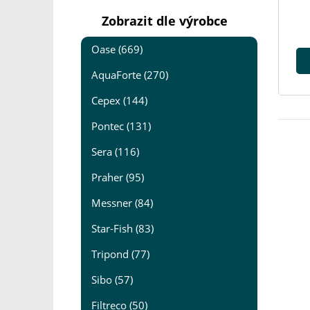
Zobrazit dle výrobce
Oase (669)
AquaForte (270)
Cepex (144)
Pontec (131)
Sera (116)
Praher (95)
Messner (84)
Star-Fish (83)
Tripond (77)
Sibo (57)
Filtreco (50)