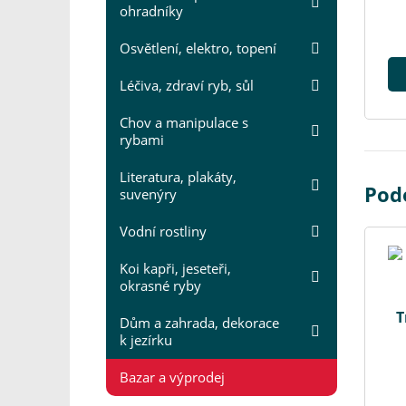
ohradníky
Osvětlení, elektro, topení
Léčiva, zdraví ryb, sůl
Chov a manipulace s
rybami
Literatura, plakáty,
Podo
suvenýry
Vodní rostliny
Koi kapři, jeseteři,
okrasné ryby
T
Dům a zahrada, dekorace
k jezírku
Bazar a výprodej