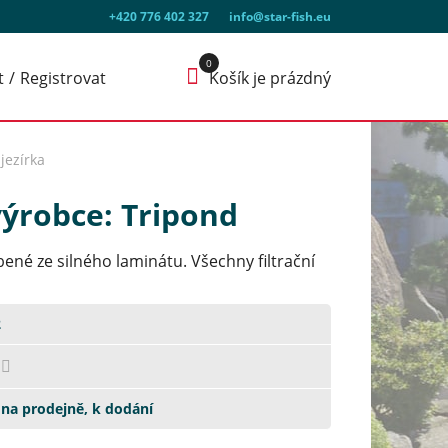
+420 776 402 327
info@star-fish.eu
t
Registrovat
Košík je prázdný
 jezírka
výrobce: Tripond
bené ze silného laminátu. Všechny filtrační
2
na prodejně, k dodání