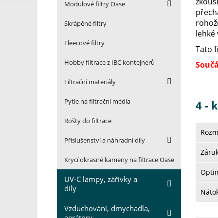
zkoušk
Modulové filtry Oase
přechá
rohože
Skrápěné filtry
lehké 
Fleecové filtry
Tato f
Hobby filtrace z IBC kontejnerů
Součá
Filtrační materiály
Pytle na filtrační média
4 - 
Rošty do filtrace
Rozm
Příslušenství a náhradní díly
Záru
Krycí okrasné kameny na filtrace Oase
Optim
UV-C lampy, zářivky a
díly
Nátok
Vzduchování, dmychadla,
aerátory