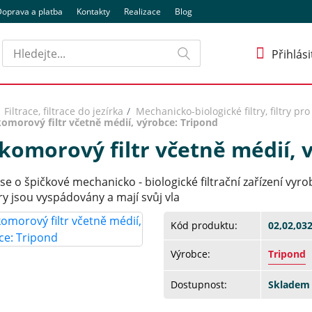
oprava a platba
Kontakty
Realizace
Blog
Hledat
Přihlási
Filtrace, filtrace do jezírka
Mechanicko-biologické filtry, filtry pro
komorový filtr včetně médií, výrobce: Tripond
 komorový filtr včetně médií, 
se o špičkové mechanicko - biologické filtrační zařízení vyro
y jsou vyspádovány a mají svůj vla
Kód produktu:
02,02,03
Výrobce:
Tripond
Dostupnost:
Skladem 