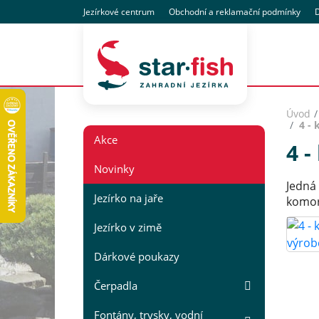
Jezírkové centrum
Obchodní
a reklamační
podmínky
D
Úvod
4 - 
Akce
4 -
Novinky
Jedná 
Jezírko na jaře
komor
Jezírko v zimě
Dárkové poukazy
Čerpadla
Fontány, trysky, vodní