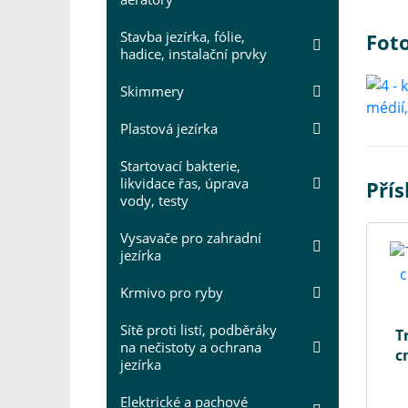
Stavba jezírka, fólie,
Foto
hadice, instalační prvky
Skimmery
Plastová jezírka
Startovací bakterie,
likvidace řas, úprava
Přís
vody, testy
Vysavače pro zahradní
jezírka
Krmivo pro ryby
Sítě proti listí, podběráky
T
na nečistoty a ochrana
c
jezírka
Elektrické a pachové