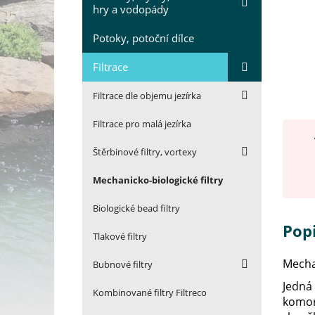
hry a vodopády
Potoky, potoční dílce
Filtrace
Filtrace dle objemu jezírka
Filtrace pro malá jezírka
Štěrbinové filtry, vortexy
Mechanicko-biologické filtry
Biologické bead filtry
Popi
Tlakové filtry
Mechan
Bubnové filtry
Jedná 
Kombinované filtry Filtreco
komory