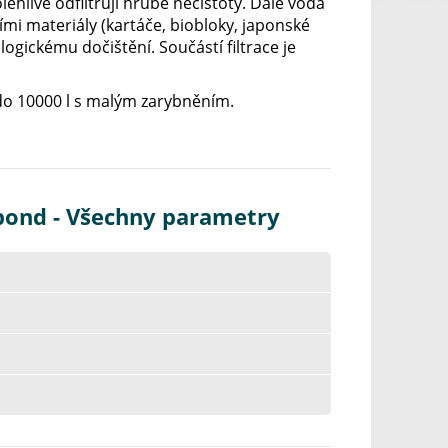
hlivě odfiltrují hrubé nečistoty. Dále voda
ními materiály (kartáče, biobloky, japonské
gickému dočištění. Součástí filtrace je
, do 10000 l s malým zarybněním.
ipond - Všechny parametry