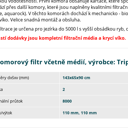
ou vodotěsnosti. První komora obsahuje kartáče, které spole
zí přes další komory, které jsou naplněny kvalitními filtrač
, aquarock). V těchto komorách dochází k mechanicko - biolo
víko. Velice snadná montáž a obsluha.
iltrace je určena pro jezírka do 5000 l s vyšší obsádkou ryb
stí dodávky jsou kompletní filtrační média a krycí víko.
komorový filtr včetně médií, výrobce: Tr
ěry dxšxv (mm)
143x65x90 cm
ka
2
ální průtok
8000
/výtok
110 mm, 110 mm