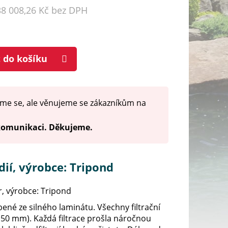
38 008,26 Kč bez DPH
t do košíku
me se, ale věnujeme se zákazníkům na
 komunikaci. Děkujeme.
ií, výrobce: Tripond
tr, výrobce: Tripond
bené ze silného laminátu. Všechny filtrační
x 50 mm). Každá filtrace prošla náročnou