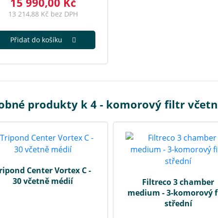
15 990,00 Kč
13 214,88 Kč bez DPH
Přidat do košíku
bné produkty k 4 - komorový filtr včetn
ripond Center Vortex C -
30 včetně médií
Filtreco 3 chamber
medium - 3-komorový fi
střední